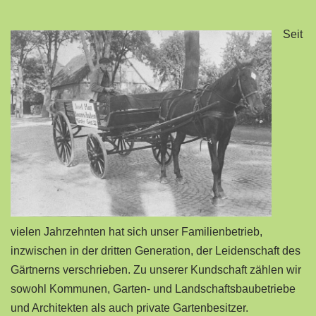
Seit
vielen Jahrzehnten hat sich unser Familienbetrieb,
inzwischen in der dritten Generation, der Leidenschaft des
Gärtnerns verschrieben. Zu unserer Kundschaft zählen wir
sowohl Kommunen, Garten- und Landschaftsbaubetriebe
und Architekten als auch private Gartenbesitzer.